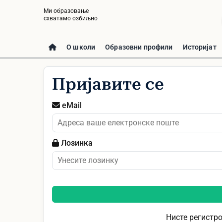
Ми образовање
схватамо озбиљно
О школи
Образовни профили
Историјат
Пријавите се
eMail
Лозинка
Нисте регистр