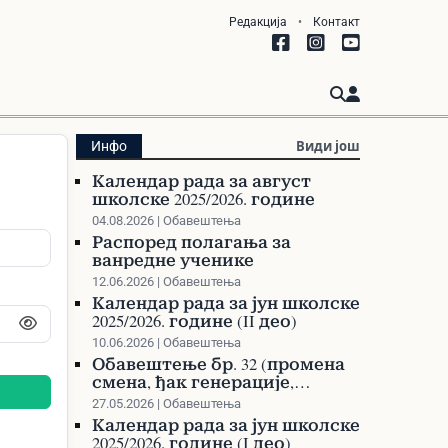
Редакција
•
Контакт
Види још
Инфо
Календар рада за август
школске 2025/2026. године
04.08.2026 | Обавештења
Распоред полагања за
ванредне ученике
12.06.2026 | Обавештења
Календар рада за јун школске
2025/2026. године (II део)
10.06.2026 | Обавештења
Обавештење бр. 32 (промена
смена, ђак генерације,
такмичења)
27.05.2026 | Обавештења
Календар рада за јун школске
2025/2026. године (I део)