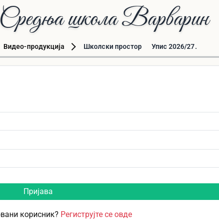
Средња школа Варварин
Видео-продукција
Школски простор
Упис 2026/27.
Пријава
овани корисник?
Региструјте се овде