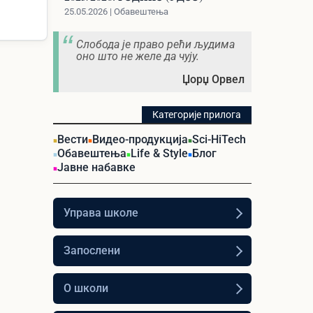
25.05.2026 | Обавештења
Слобода је право рећи људима
оно што не желе да чују.
Џорџ Орвел
Категорије прилога
Вести
Видео-продукција
Sci-HiTech
Обавештења
Life & Style
Блог
Јавне набавке
Управа школе
Запослени
О школи