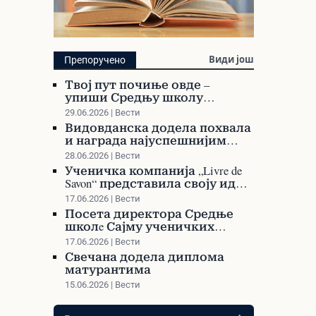
Библиотека
Види још
Препоручено
Претражите библиотеку и
Твој пут почиње овде –
наручите своју књигу
упиши Средњу школу
Варварин!
29.06.2026 | Вести
Видовданска додела похвала
и награда најуспешнијим
ученицима и професорима
28.06.2026 | Вести
Ученичка компанија „Livre de
Savon“ представила своју идеју
на Сајму ученичких
17.06.2026 | Вести
компанија у Сурдулици
Посета директора Средње
школe Сајму ученичких
компанија у Сурдулици
17.06.2026 | Вести
Свечана додела диплома
матурантима
15.06.2026 | Вести