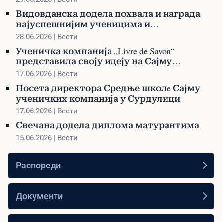
Видовданска додела похвала и награда
најуспешнијим ученицима и
професорима
28.06.2026 | Вести
Ученичка компанија „Livre de Savon“
представила своју идеју на Сајму
ученичких компанија у Сурдулици
17.06.2026 | Вести
Посета директора Средње школe Сајму
ученичких компанија у Сурдулици
17.06.2026 | Вести
Свечана додела диплома матурантима
15.06.2026 | Вести
Распореди
Документи