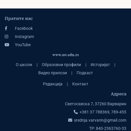
Пратите нас
Facebook
Instagram
YouTube
www.ssv.edu.rs
О школи
|
Образовни профили
|
Историјат
|
Видео прилози
|
Подкаст
Редакција
|
Контакт
Адреса
Светосавска 7, 37260 Варварин
+381 37 788369, 789-455
srednja.varvarin@gmail.com
ТР: 840-2363760-33