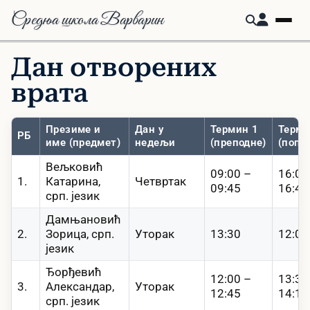
Средња школа Варварин
Дан отворених
врата
Презиме и
Дан у
Термин 1
Терми
РБ
име (предмет)
недељи
(преподне)
(попо
Вељковић
09:00 –
16:00
1.
Катарина,
Четвртак
09:45
16:45
срп. језик
Дамњановић
2.
Зорица, срп.
Уторак
13:30
12:00
језик
Ђорђевић
12:00 –
13:30
3.
Александар,
Уторак
12:45
14:15
срп. језик