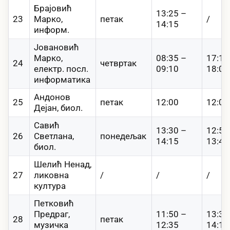
Брајовић
13:25 –
23
Марко,
петак
/
14:15
информ.
Јовановић
Марко,
08:35 –
17:15
24
четвртак
електр. посл.
09:10
18:00
информатика
Андонов
25
петак
12:00
12:00
Дејан, биол.
Савић
13:30 –
12:50
26
Светлана,
понедељак
14:15
13:40
биол.
Шелић Ненад,
27
ликовна
/
/
/
култура
Петковић
Предраг,
11:50 –
13:30
28
петак
музичка
12:35
14:15