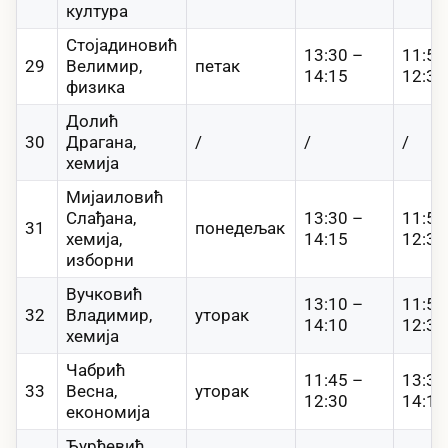
култура
Стојадиновић
13:30 –
11:50
29
Велимир,
петак
14:15
12:35
физика
Долић
30
Драгана,
/
/
/
хемија
Мијаиловић
Слађана,
13:30 –
11:50
31
понедељак
хемија,
14:15
12:35
изборни
Вучковић
13:10 –
11:50
32
Владимир,
уторак
14:10
12:35
хемија
Чабрић
11:45 –
13:30
33
Весна,
уторак
12:30
14:15
економија
Ђурђевић