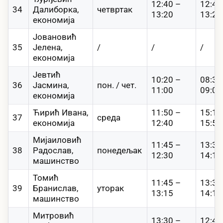
12:40 –
12:40
34
Далиборка,
четвртак
13:20
13:20
економија
Јовановић
35
Јелена,
/
/
/
економија
Јевтић
10:20 –
08:30
36
Јасмина,
пон. / чет.
11:00
09:00
економија
Ћирић Ивана,
11:50 –
15:10
37
среда
економија
12:40
15:55
Мијаиловић
11:45 –
13:30
38
Радослав,
понедељак
12:30
14:15
машинство
Томић
11:45 –
13:30
39
Бранислав,
уторак
13:15
14:15
машинство
Митровић
13:30 –
12:40