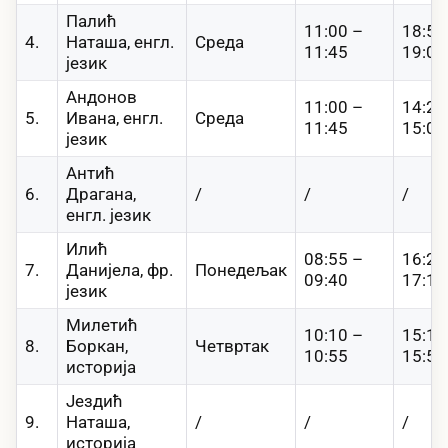
Палић
11:00 –
18:50
4.
Наташа, енгл.
Среда
11:45
19:00
језик
Андонов
11:00 –
14:20
5.
Ивана, енгл.
Среда
11:45
15:05
језик
Антић
6.
Драгана,
/
/
/
енгл. језик
Илић
08:55 –
16:25
7.
Данијела, фр.
Понедељак
09:40
17:10
језик
Милетић
10:10 –
15:10
8.
Боркан,
Четвртак
10:55
15:55
историја
Јездић
9.
Наташа,
/
/
/
историја