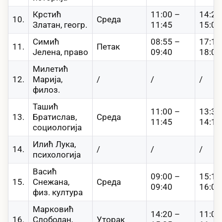
Крстић
11:00 –
14:20
10.
Среда
Златан, геогр.
11:45
15:05
Симић
08:55 –
17:15
11.
Петак
Јелена, право
09:40
18:00
Милетић
12.
Марија,
/
/
/
филоз.
Ташић
11:00 –
13:30
13.
Братислав,
Среда
11:45
14:15
социологија
Илић Лука,
14.
/
/
/
психологија
Васић
09:00 –
15:10
15.
Снежана,
Среда
09:40
16:00
физ. култура
Марковић
14:20 –
11:00
16.
Слободан,
Уторак