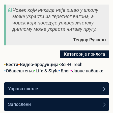
Човек који никада није ишао у школу
може украсти из теретног вагона, а
човек који поседује универзитетску
диплому може украсти читаву пругу.
Теодор Рузвелт
Категорије прилога
Вести
Видео-продукција
Sci-HiTech
Обавештења
Life & Style
Блог
Јавне набавке
Управа школе
Запослени