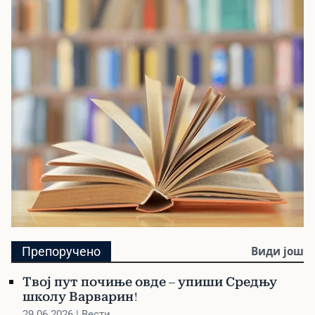
Видео лекције из опшеобразовних и
стручних предмета за средњу школу
Библиотека
Препоручено
Види још
Претражите библиотеку и наручите своју
Твој пут почиње овде – упиши Средњу
књигу
школу Варварин!
29.06.2026 | Вести