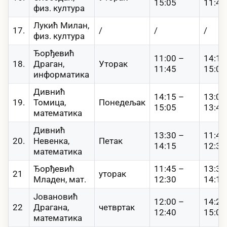
15:05
11:45
физ. култура
Лукић Милан,
17.
/
/
/
физ. култура
Ђорђевић
11:00 –
14:15
18.
Драган,
Уторак
11:45
15:00
информатика
Дивнић
14:15 –
13:00
19.
Томица,
Понедељак
15:05
13:45
математика
Дивнић
13:30 –
11:45
20.
Невенка,
Петак
14:15
12:30
математика
Ђорђевић
11:45 –
13:30
21
уторак
Младен, мат.
12:30
14:15
Јовановић
12:00 –
14:20
22
Драгана,
четвртак
12:40
15:00
математика