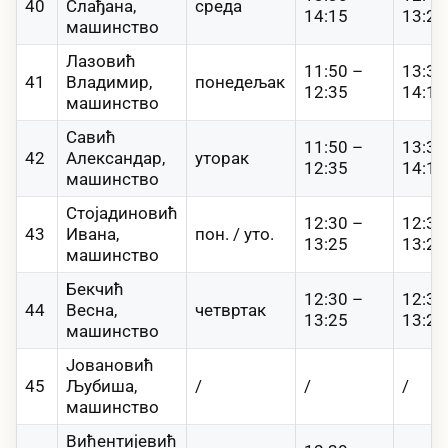
40
Слађана,
среда
14:15
13:25
машинство
Лазовић
11:50 –
13:30
41
Владимир,
понедељак
12:35
14:15
машинство
Савић
11:50 –
13:30
42
Александар,
уторак
12:35
14:15
машинство
Стојадиновић
12:30 –
12:30
43
Ивана,
пон. / уто.
13:25
13:25
машинство
Бекчић
12:30 –
12:30
44
Весна,
четвртак
13:25
13:25
машинство
Јовановић
45
Љубиша,
/
/
/
машинство
Вићентијевић