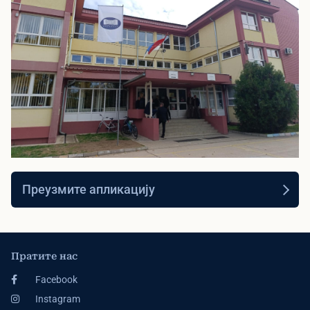
▶
Видео презентација
Преузмите апликацију
Погледајте видео презентацију наше
школе
Пратите нас
Facebook
Instagram