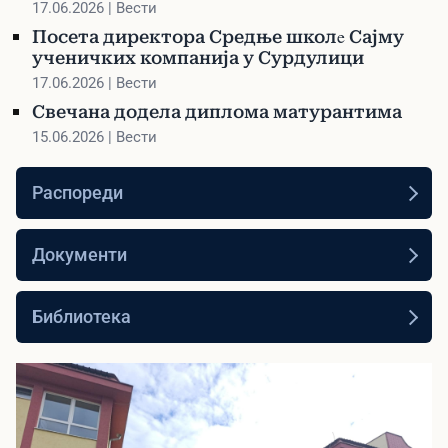
ученичких компанија у Сурдулици
17.06.2026 | Вести
Посета директора Средње школe Сајму
ученичких компанија у Сурдулици
17.06.2026 | Вести
Свечана додела диплома матурантима
15.06.2026 | Вести
Распореди
Документи
Библиотека