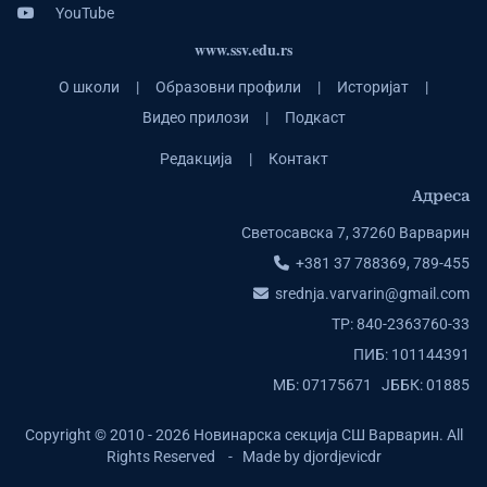
YouTube
www.ssv.edu.rs
О школи
|
Образовни профили
|
Историјат
|
Видео прилози
|
Подкаст
Редакција
|
Контакт
Адреса
Светосавска 7, 37260 Варварин
+381 37 788369, 789-455
srednja.varvarin@gmail.com
ТР: 840-2363760-33
ПИБ: 101144391
МБ: 07175671 ЈББК: 01885
Copyright © 2010 - 2026 Новинарска секција СШ Варварин. All
Rights Reserved - Made by djordjevicdr