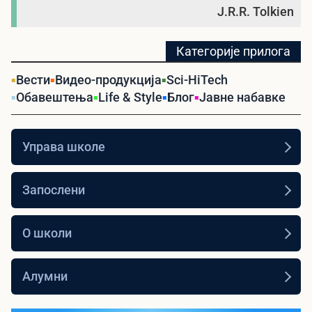
J.R.R. Tolkien
Категорије прилога
Вести
Видео-продукција
Sci-HiTech
Обавештења
Life & Style
Блог
Јавне набавке
Управа школе
Запослени
О школи
Алумни