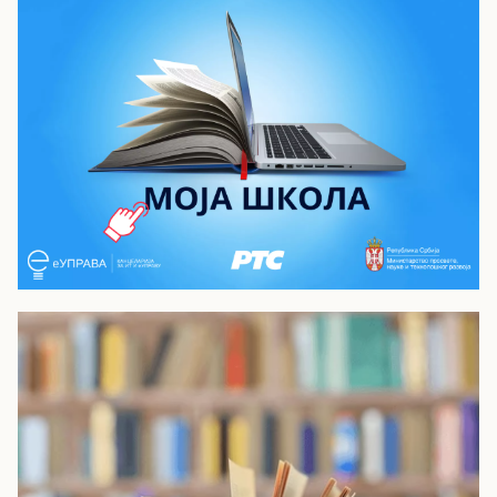
Моја школа - РТС Планета
Видео лекције из опшеобразовних и
стручних предмета за средњу школу