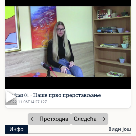
▶
Podcast 01 - Наше прво представљање
2022-11-06T14:27:12Z
⟵ Претходна
Следећа ⟶
Инфо
Види још