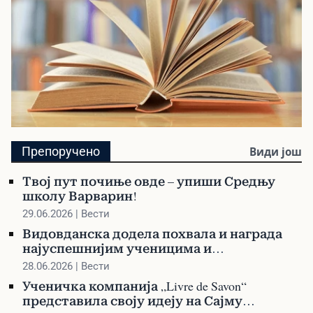
Библиотека
Препоручено
Види још
Претражите библиотеку и наручите своју
Твој пут почиње овде – упиши Средњу
књигу
школу Варварин!
29.06.2026 | Вести
Видовданска додела похвала и награда
најуспешнијим ученицима и
професорима
28.06.2026 | Вести
Ученичка компанија „Livre de Savon“
представила своју идеју на Сајму