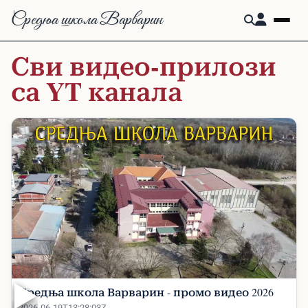
Средња школа Варварин
Сви видео-прилози
са YT канала
▶
Средња школа Варварин - промо видео 2026
2026-06-19T13:28:03Z