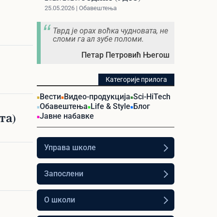
25.05.2026 | Обавештења
Тврд је орах воћка чудновата, не
сломи га ал зубе поломи.
Петар Петровић Његош
Категорије прилога
Вести
Видео-продукција
Sci-HiTech
Обавештења
Life & Style
Блог
та)
Јавне набавке
Управа школе
Запослени
О школи