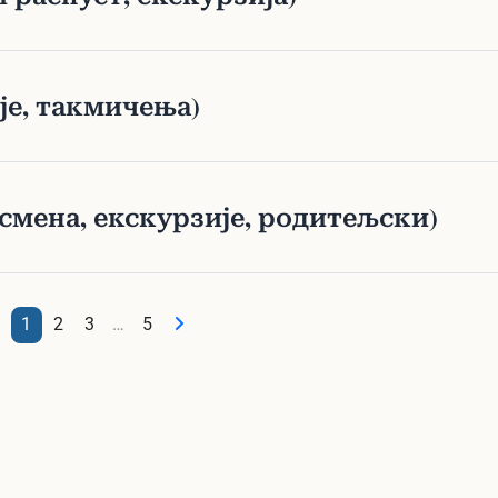
је, такмичења)
смена, екскурзије, родитељски)
1
2
3
…
5