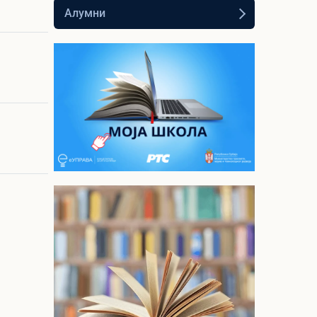
Алумни
Моја школа - РТС
Планета
Видео лекције из
опшеобразовних и стручних
предмета за средњу школу