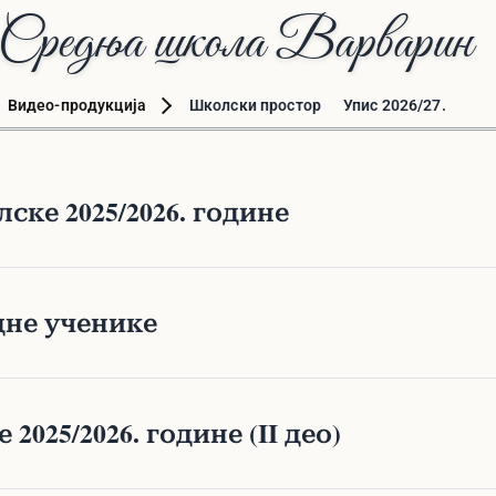
Средња школа Варварин
Видео-продукција
Школски простор
Упис 2026/27.
ске 2025/2026. године
дне ученике
2025/2026. године (II део)