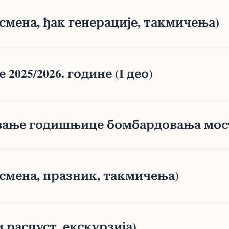
смена, ђак генерације, такмичења)
2025/2026. године (I део)
авање годишњице бомбардовања мос
 смена, празник, такмичења)
 распуст, екскурзија)