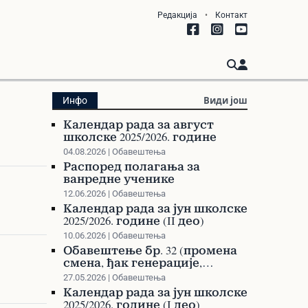
Редакција
•
Контакт
Види још
Инфо
Календар рада за август
школске 2025/2026. године
04.08.2026 | Обавештења
Распоред полагања за
ванредне ученике
12.06.2026 | Обавештења
Календар рада за јун школске
2025/2026. године (II део)
10.06.2026 | Обавештења
Обавештење бр. 32 (промена
смена, ђак генерације,
такмичења)
27.05.2026 | Обавештења
Календар рада за јун школске
2025/2026. године (I део)