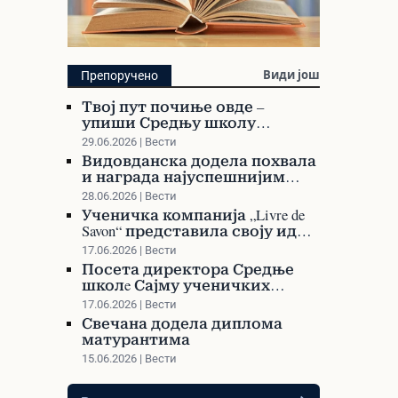
Библиотека
Види још
Препоручено
Претражите библиотеку и
Твој пут почиње овде –
наручите своју књигу
упиши Средњу школу
Варварин!
29.06.2026 | Вести
Видовданска додела похвала
и награда најуспешнијим
ученицима и професорима
28.06.2026 | Вести
Ученичка компанија „Livre de
Savon“ представила своју идеју
на Сајму ученичких
17.06.2026 | Вести
компанија у Сурдулици
Посета директора Средње
школe Сајму ученичких
компанија у Сурдулици
17.06.2026 | Вести
Свечана додела диплома
матурантима
15.06.2026 | Вести