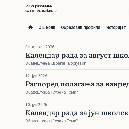
Ми образовање
схватамо озбиљно
О школи
Образовни профили
Историјат
04. август 2026.
Календар рада за август школ
Обавештења | Драган Ђорђевић
12. јун 2026.
Распоред полагања за ванре
Обавештења | Сузана Томић
10. јун 2026.
Календар рада за јун школске 
Обавештења | Сузана Томић