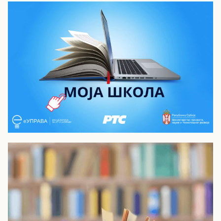
Моја школа - РТС Планета
Видео лекције из опшеобразовних и
стручних предмета за средњу школу