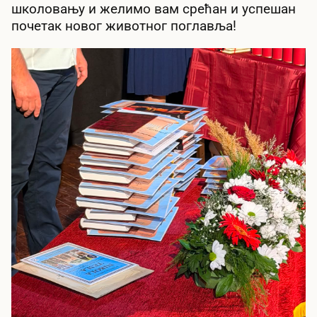
школовању и желимо вам срећан и успешан
почетак новог животног поглавља!