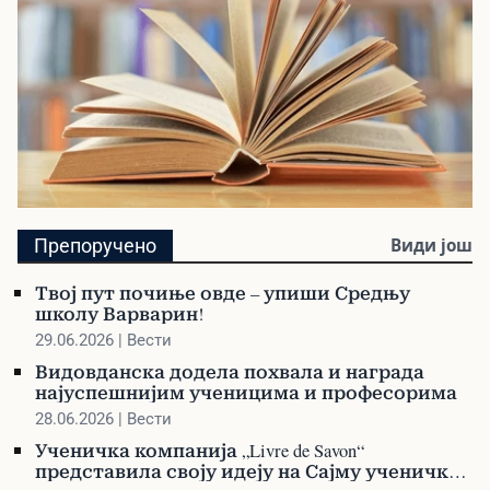
Библиотека
Препоручено
Види још
Претражите библиотеку и наручите своју
књигу
Твој пут почиње овде – упиши Средњу
школу Варварин!
29.06.2026 | Вести
Видовданска додела похвала и награда
најуспешнијим ученицима и професорима
28.06.2026 | Вести
Ученичка компанија „Livre de Savon“
представила своју идеју на Сајму ученичких