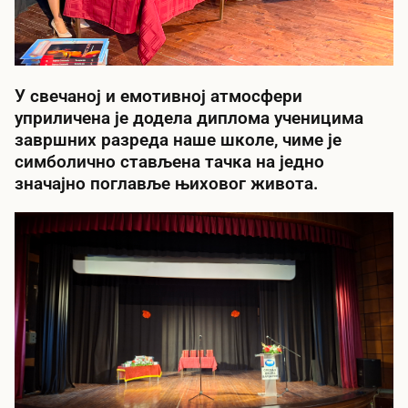
У свечаној и емотивној атмосфери
уприличена је додела диплома ученицима
завршних разреда наше школе, чиме је
симболично стављена тачка на једно
значајно поглавље њиховог живота.