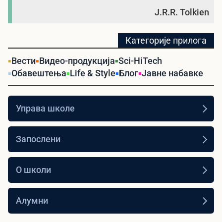
J.R.R. Tolkien
Категорије прилога
Вести
Видео-продукција
Sci-HiTech
Обавештења
Life & Style
Блог
Јавне набавке
Управа школе
Запослени
О школи
Алумни