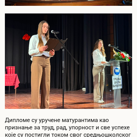
Дипломе су уручене матурантима као
признање за труд, рад, упорност и све успехе
које су постигли током свог средњошколског