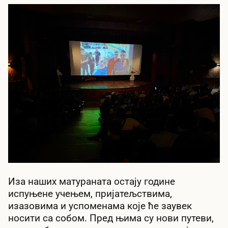
Иза наших матураната остају године
испуњене учењем, пријатељствима,
изазовима и успоменама које ће заувек
носити са собом. Пред њима су нови путеви,