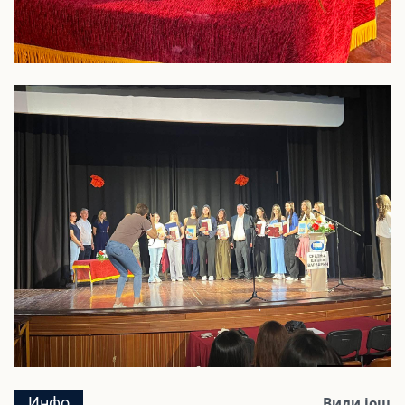
Инфо
Види још