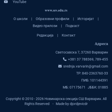
YouTube
www.ssv.edu.rs
О школи
|
Образовни профили
|
Историјат
|
Видео прилози
|
Подкаст
Редакција
|
Контакт
Адреса
Светосавска 7, 37260 Варварин
+381 37 788369, 789-455
srednja.varvarin@gmail.com
ТР: 840-2363760-33
ПИБ: 101144391
МБ: 07175671 ЈББК: 01885
Copyright © 2010 - 2026 Новинарска секција СШ Варварин. All
Rights Reserved - Made by djordjevicdr