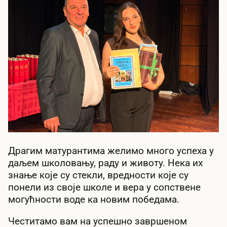
Драгим матурантима желимо много успеха у
даљем школовању, раду и животу. Нека их
знање које су стекли, вредности које су
понели из своје школе и вера у сопствене
могућности воде ка новим победама.
Честитамо вам на успешно завршеном