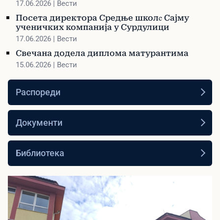
компанија у Сурдулици
17.06.2026 | Вести
Посета директора Средње школe Сајму
ученичких компанија у Сурдулици
17.06.2026 | Вести
Свечана додела диплома матурантима
15.06.2026 | Вести
Распореди
Документи
Библиотека