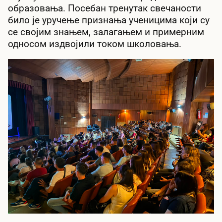
образовања. Посебан тренутак свечаности
било је уручење признања ученицима који су
се својим знањем, залагањем и примерним
односом издвојили током школовања.