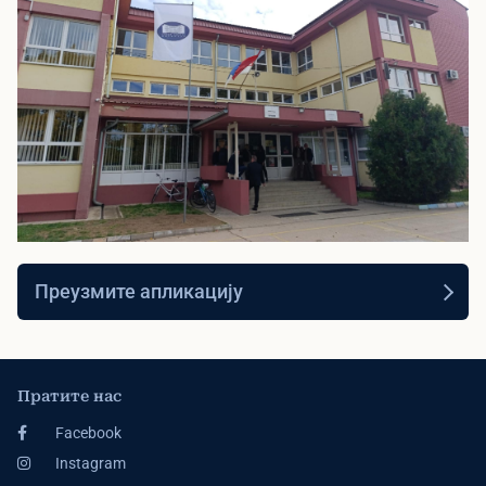
▶
Видео презентација
Преузмите апликацију
Погледајте видео презентацију наше
школе
Пратите нас
Facebook
Instagram