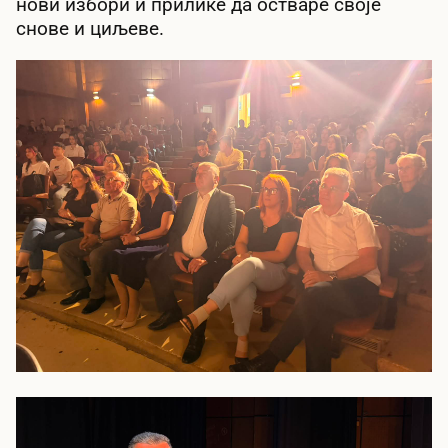
нови избори и прилике да остваре своје
снове и циљеве.