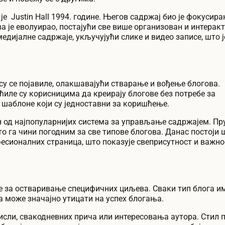
 је Justin Hall 1994. године. Његов садржај био је фокусира
 је еволуирао, постајући све више организован и интеракт
дијалне садржаје, укључујући слике и видео записе, што ј
су се појавиле, олакшавајући стварање и вођење блогова.
ћиле су корисницима да креирају блогове без потребе за
 шаблоне који су једноставни за коришћење.
дан од најпопуларнијих система за управљање садржајем. П
 га чини погодним за све типове блогова. Данас постоји
есионалних страница, што показује свеприсутност и важно
те за остваривање специфичних циљева. Сваки тип блога им
а може значајно утицати на успех блогања.
сли, свакодневних прича или интересовања аутора. Стил 