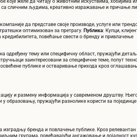
обе које желе да читају о животним искуствима, хобијима и
 са сличним људима, креативно изражавање и причање л
омпаније да представе своје производе, услуге или трендо
стратешки оптимизован за претрагу.
Публика
: Купци, клијен
 кредибилитета, повећање свести о бренду и привлачење
 на одређену тему или специфичну област, пружајући детаљ
 стручњаци заинтересовани за специфичне теме, попут техно
посвећене публике и остваривање прихода кроз оглашавањ
ацију и размену информација у савременом друштву. Њего
и у образовању, пружајући разнолике користи за појединце
а изградњу бренда и повлачење публике. Кроз релевантан 
 циљним групама, повећавајући ангажовање и лојалност ку