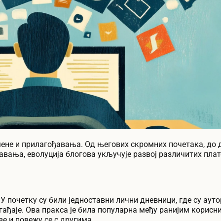
мене и прилагођавања. Од његових скромних почетака, до 
вања, еволуција блогова укључује развој различитих пла
 У почетку су били једноставни лични дневници, где су аут
огађаје. Ова пракса је била популарна међу ранијим корис
ве и повежу се с другима.