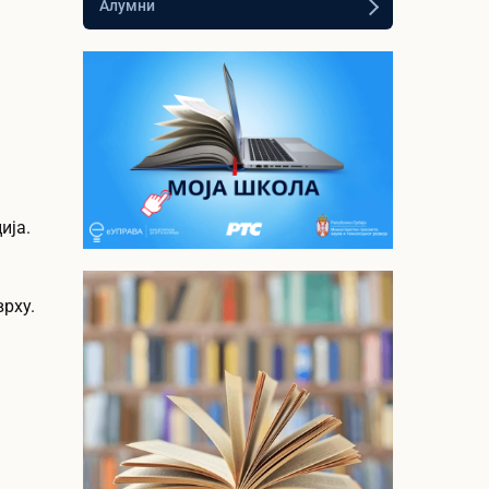
Алумни
ија.
Моја школа - РТС
Планета
рху.
Видео лекције из
опшеобразовних и стручних
предмета за средњу школу