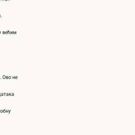
.
у већим
. Ово не
датака
собну