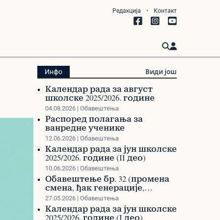
Редакција
•
Контакт
Види још
Инфо
Календар рада за август
школске 2025/2026. године
04.08.2026 | Обавештења
Распоред полагања за
ванредне ученике
12.06.2026 | Обавештења
Календар рада за јун школске
2025/2026. године (II део)
10.06.2026 | Обавештења
Обавештење бр. 32 (промена
смена, ђак генерације,
такмичења)
27.05.2026 | Обавештења
Календар рада за јун школске
2025/2026. године (I део)