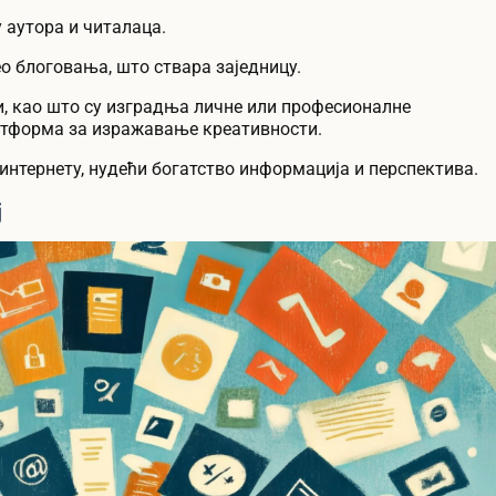
 аутора и читалаца.
о блоговања, што ствара заједницу.
, као што су изградња личне или професионалне
атформа за изражавање креативности.
интернету, нудећи богатство информација и перспектива.
ј