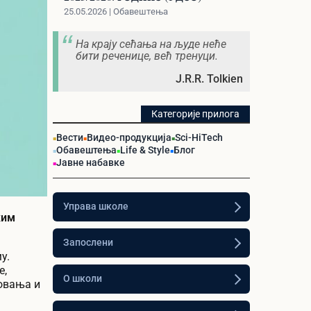
25.05.2026 | Обавештења
На крају сећања на људе неће
бити реченице, већ тренуци.
J.R.R. Tolkien
Категорије прилога
Вести
Видео-продукција
Sci-HiTech
Обавештења
Life & Style
Блог
Јавне набавке
Управа школе
ким
Запослени
у.
е,
О школи
говања и