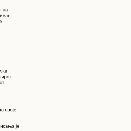
н на
иван.
е
ружа
 широк
ст
а своје
писања је