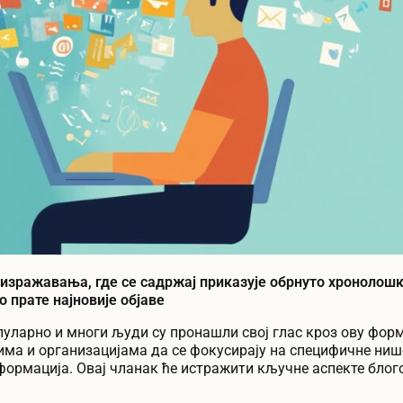
 изражавања, где се садржај приказује обрнуто хронолош
 прате најновије објаве
пуларно и многи људи су пронашли свој глас кроз ову форм
има и организацијама да се фокусирају на специфичне ниш
формација. Овај чланак ће истражити кључне аспекте бло