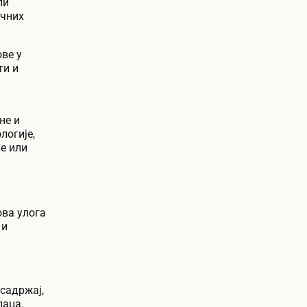
ли
ичних
ве у
ти и
не и
логије,
е или
ва улога
 и
садржај,
паца.