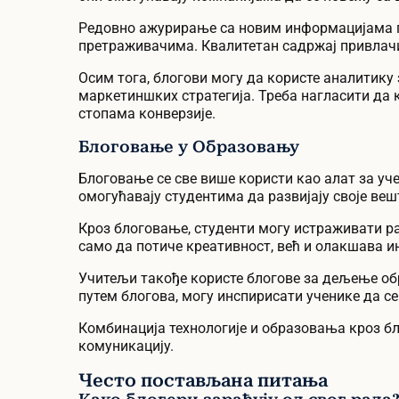
Редовно ажурирање са новим информацијама 
претраживачима. Квалитетан садржај привлачи
Осим тога, блогови могу да користе аналитик
маркетиншких стратегија. Треба нагласити да
стопама конверзије.
Блоговање у Образовању
Блоговање се све више користи као алат за уч
омогућавају студентима да развијају своје в
Кроз блоговање, студенти могу истраживати ра
само да потиче креативност, већ и олакшава и
Учитељи такође користе блогове за дељење о
путем блогова, могу инспирисати ученике да с
Комбинација технологије и образовања кроз б
комуникацију.
Често постављана питања
Како блогери зарађују од свог рада