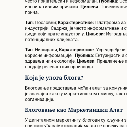
често пријатељски и неформалан.
Публика
: Ос
инспиративним причама.
Циљеви
: Повезивање
прича.
Тип:
Пословни;
Карактеристике:
Платформа за к
индустрији. Садржај је често информативан и 
људи који прате индустрију.
Циљеви:
Изградња
потенцијалних клијената.
Тип
: Ниширани;
Карактеристике
: Усредсређени
корисне информације.
Публика
: Ентузијасти и
здравља или екологије.
Циљеви
: Привлачење 
продају релевантних производа.
Која је улога блога?
Блоговање представља моћан алат за комуник
је значајна како у маркетиншком смислу, тако 
организације.
Блоговање као Маркетиншки Алат
У дигиталном маркетингу, блогови су кључни з
они омогућавају компанијама да се повежу са