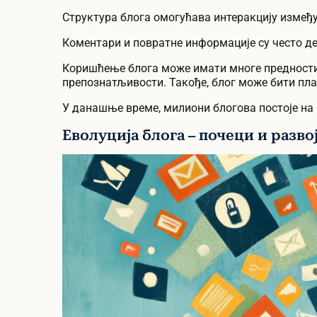
Структура блога омогућава интеракцију између
Коментари и повратне информације су често де
Коришћење блога може имати многе предности
препознатљивости. Такође, блог може бити пл
У данашње време, милиони блогова постоје на 
Еволуција блога – почеци и разво