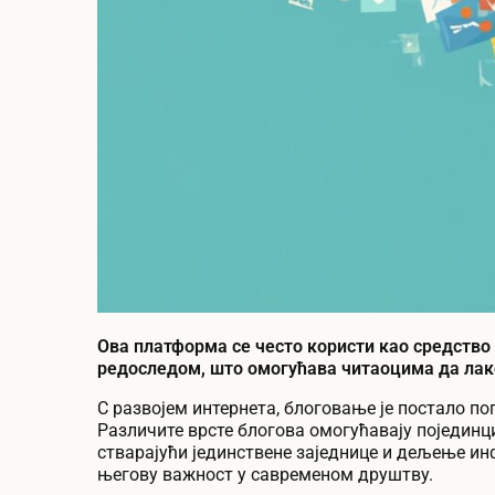
Ова платформа се често користи као средство
редоследом, што омогућава читаоцима да лако
С развојем интернета, блоговање је постало по
Различите врсте блогова омогућавају појединц
стварајући јединствене заједнице и дељење ин
његову важност у савременом друштву.