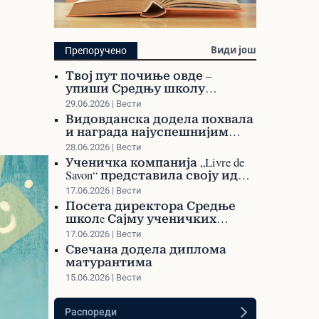
Библиотека
Види још
Препоручено
Претражите библиотеку и
Твој пут почиње овде –
наручите своју књигу
упиши Средњу школу
Варварин!
29.06.2026 | Вести
Видовданска додела похвала
и награда најуспешнијим
ученицима и професорима
28.06.2026 | Вести
Ученичка компанија „Livre de
Savon“ представила своју идеју
на Сајму ученичких
17.06.2026 | Вести
компанија у Сурдулици
Посета директора Средње
школe Сајму ученичких
компанија у Сурдулици
17.06.2026 | Вести
Свечана додела диплома
матурантима
15.06.2026 | Вести
Распореди