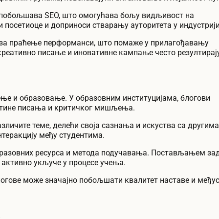
побољшава SEO, што омогућава бољу видљивост на
 посетиоце и доприноси стварању ауторитета у индустрији
у за праћење перформанси, што помаже у прилагођавању
 креативно писање и иновативне кампање често резултирај
ење и образовање. У образовним институцијама, блогови
ештине писања и критичког мишљења.
зличите теме, делећи своја сазнања и искуства са другима
нтеракцију међу студентима.
бразовних ресурса и метода подучавања. Постављањем за
е активно укључе у процесе учења.
логове може значајно побољшати квалитет наставе и међу
?