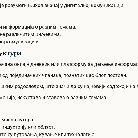
је разумети њихов значај у дигиталној комуникацији.
 информација о разним темама.
луже различитим циљевима.
ној комуникацији.
руктура
означава онлајн дневник или платформу за дељење информац
и од појединачних чланака, познатих као блог постови.
шким редоследом, што значи да су најновији садржаји на в
ација, искустава и ставова о разним темама.
и мисли аутора.
 индустрију или област.
што су путовања, кување или технологија.