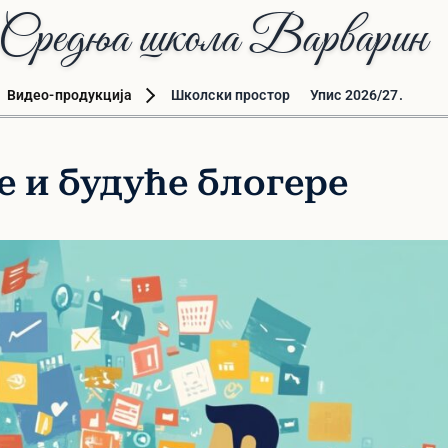
Средња школа Варварин
Видео-продукција
Школски простор
Упис 2026/27.
е и будуће блогере