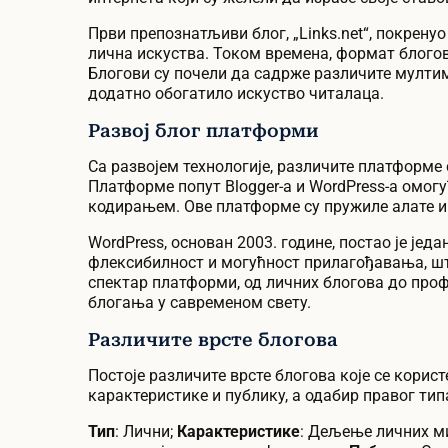
Први препознатљиви блог, „Links.net“, покренуо
лична искуства. Током времена, формат блогова
Блогови су почели да садрже различите мултиме
додатно обогатило искуство читалаца.
Развој блог платформи
Са развојем технологије, различите платформе 
Платформе попут Blogger-а и WordPress-а омогу
кодирањем. Ове платформе су пружиле алате и
WordPress, основан 2003. године, постао је је
флексибилност и могућност прилагођавања, што
спектар платформи, од личних блогова до проф
блогања у савременом свету.
Различите врсте блогова
Постоје различите врсте блогова које се корис
карактеристике и публику, а одабир правог тип
Тип
: Лични;
Карактеристике
: Дељење личних ми