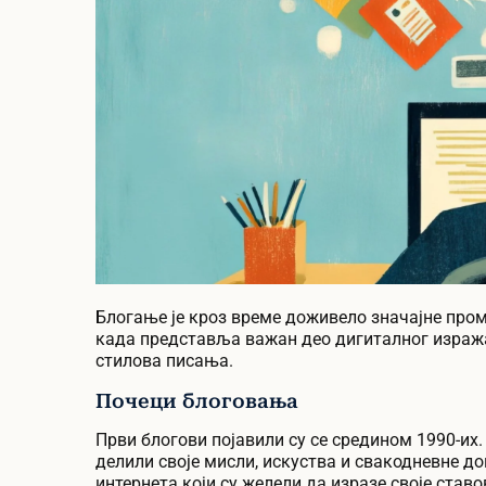
Блогање је кроз време доживело значајне про
када представља важан део дигиталног изража
стилова писања.
Почеци блоговања
Први блогови појавили су се средином 1990-их.
делили своје мисли, искуства и свакодневне д
интернета који су желели да изразе своје ставо