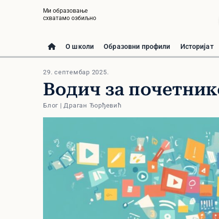
Ми образовање
схватамо озбиљно
О школи
Образовни профили
Историјат
29. септембар 2025.
Водич за почетник
Блог | Драган Ђорђевић