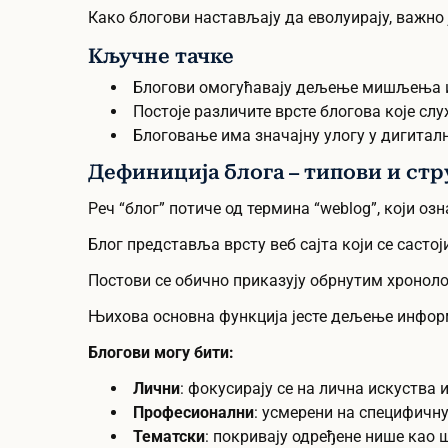
Како блогови настављају да еволуирају, важно 
Кључне тачке
Блогови омогућавају дељење мишљења и
Постоје различите врсте блогова које с
Блоговање има значајну улогу у дигитал
Дефиниција блога – типови и ст
Реч “блог” потиче од термина “weblog”, који 
Блог представља врсту веб сајта који се састој
Постови се обично приказују обрнутим хроноло
Њихова основна функција јесте дељење информ
Блогови могу бити:
Лични
: фокусирају се на лична искуства 
Професионални
: усмерени на специфичну
Тематски
: покривају одређене нише као 